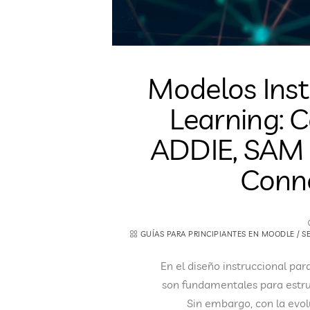
Modelos Inst
Learning: 
ADDIE, SAM 
Conn
GUÍAS PARA PRINCIPIANTES EN MOODLE
/
S
En el diseño instruccional p
son fundamentales para estruc
Sin embargo, con la evol