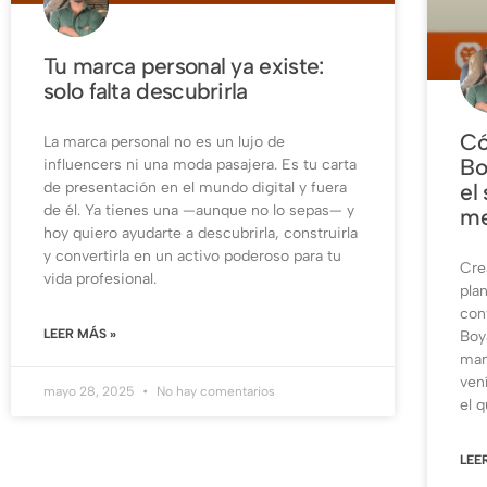
Tu marca personal ya existe:
solo falta descubrirla
Có
La marca personal no es un lujo de
Bo
influencers ni una moda pasajera. Es tu carta
de presentación en el mundo digital y fuera
el
de él. Ya tienes una —aunque no lo sepas— y
me
hoy quiero ayudarte a descubrirla, construirla
y convertirla en un activo poderoso para tu
Cre
vida profesional.
pla
con
LEER MÁS »
Boy
mam
ven
mayo 28, 2025
No hay comentarios
el 
LEE