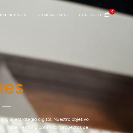
0
EXPERIENCIA
COMPARTIMOS
CONTACTO
nes
g y la estrategia digital. Nuestro objetivo
ñar, implementar y optimizar proyectos de