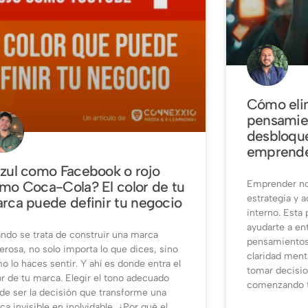
Cómo elim
pensamien
desbloqu
emprende
zul como Facebook o rojo
Emprender no 
mo Coca-Cola? El color de tu
estrategia y a
rca puede definir tu negocio
interno. Esta
ayudarte a en
ndo se trata de construir una marca
pensamientos 
erosa, no solo importa lo que dices, sino
claridad ment
o lo haces sentir. Y ahí es donde entra el
tomar decisio
or de tu marca. Elegir el tono adecuado
comenzando t
de ser la decisión que transforme una
ca invisible en inolvidable. ¿Por qué el