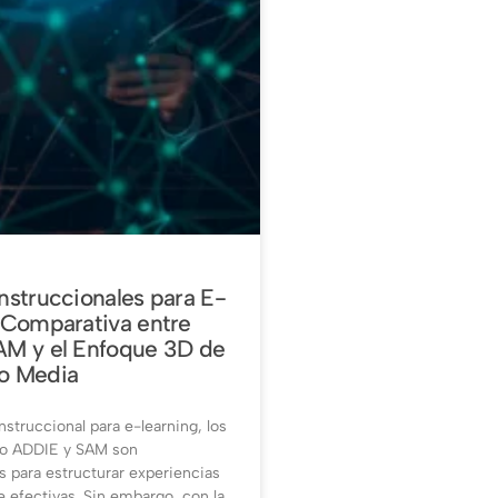
nstruccionales para E-
 Comparativa entre
AM y el Enfoque 3D de
o Media
nstruccional para e-learning, los
o ADDIE y SAM son
 para estructurar experiencias
e efectivas. Sin embargo, con la