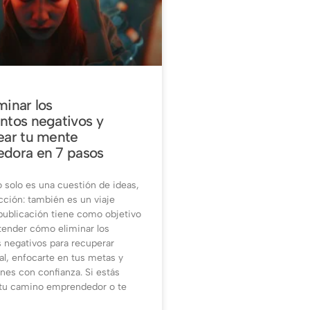
inar los
tos negativos y
ear tu mente
dora en 7 pasos
solo es una cuestión de ideas,
cción: también es un viaje
 publicación tiene como objetivo
tender cómo eliminar los
negativos para recuperar
al, enfocarte en tus metas y
nes con confianza. Si estás
u camino emprendedor o te