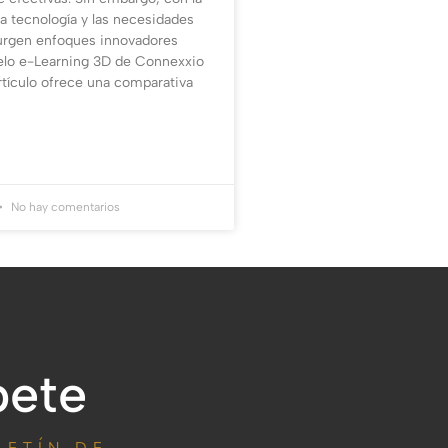
la tecnología y las necesidades
urgen enfoques innovadores
lo e-Learning 3D de Connexxio
rtículo ofrece una comparativa
No hay comentarios
bete
LETÍN DE