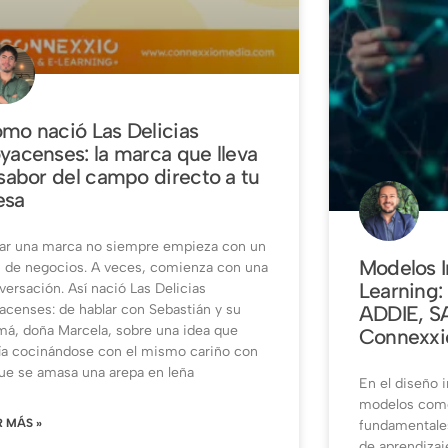
mo nació Las Delicias
yacenses: la marca que lleva
 sabor del campo directo a tu
sa
ar una marca no siempre empieza con un
Modelos I
n de negocios. A veces, comienza con una
Learning:
versación. Así nació Las Delicias
acenses: de hablar con Sebastián y su
ADDIE, S
á, doña Marcela, sobre una idea que
Connexxi
ía cocinándose con el mismo cariño con
que se amasa una arepa en leña
En el diseño i
modelos com
R MÁS »
fundamentales
de aprendizaj