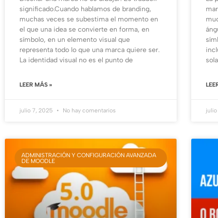
significado.Cuando hablamos de branding,
mar
muchas veces se subestima el momento en
muc
el que una idea se convierte en forma, en
áng
símbolo, en un elemento visual que
sím
representa todo lo que una marca quiere ser.
inc
La identidad visual no es el punto de
sol
LEER MÁS »
LEE
julio 7, 2025
No hay comentarios
juli
ADMINISTRACIÓN Y CONFIGURACIÓN AVANZADA
DE MOODLE