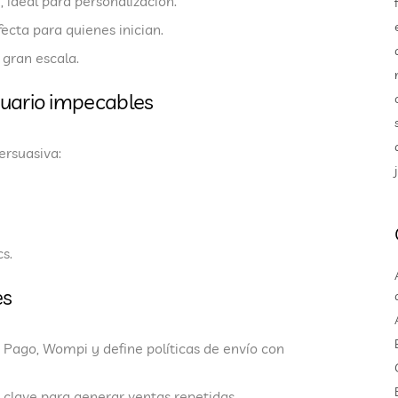
le, ideal para personalización.
ecta para quienes inician.
 gran escala.
suario impecables
persuasiva
:
s.
es
 Pago, Wompi
y define políticas de envío con
 clave para generar ventas repetidas.