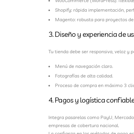
WooCommerce (WordPress)
: flexib
Shopify
: rápida implementación, perf
Magento
: robusta para proyectos de
3. Diseño y experiencia de u
Tu tienda debe ser
responsiva, veloz y 
Menú de navegación claro.
Fotografías de alta calidad.
Proceso de compra en máximo 3 clic
4. Pagos y logística confiabl
Integra pasarelas como
PayU, Mercado
empresas de cobertura nacional.
La confianza en los métodos de pago es